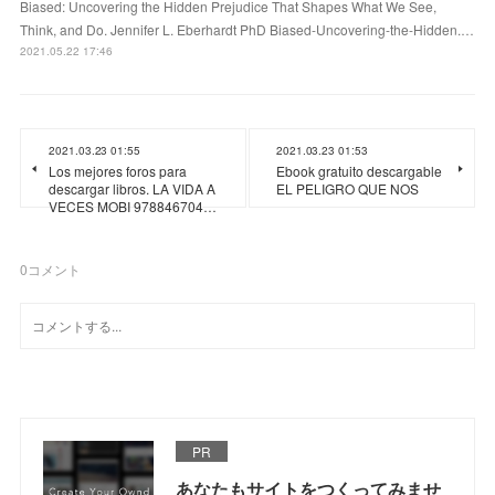
Biased: Uncovering the Hidden Prejudice That Shapes What We See,
Think, and Do. Jennifer L. Eberhardt PhD Biased-Uncovering-the-Hidden.…
2021.05.22 17:46
2021.03.23 01:55
2021.03.23 01:53
Los mejores foros para
Ebook gratuito descargable
descargar libros. LA VIDA A
EL PELIGRO QUE NOS
VECES MOBI 978846704…
0
コメント
PR
あなたもサイトをつくってみませ